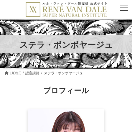
コ
ナ
ン
ビ
テ
ゲ
ン
ー
ツ
シ
へ
ョ
ス
ン
キ
に
ステラ・ボンボヤージュ
ッ
移
プ
動
HOME
認定講師
ステラ・ボンボヤージュ
プロフィール