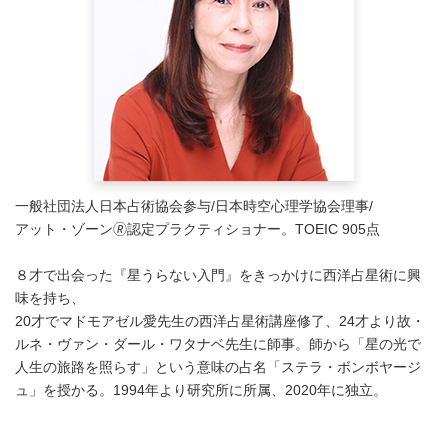
一般社団法人日本占術協会参与/日本時空心理学協会理事/
アット・ゾーン🄬認定プラクティショナー。TOEIC 905点
８才で出会った『星うらない入門』をきっかけに西洋占星術に興
味を持ち、
20才でマドモアゼル愛先生の西洋占星術講座修了、24才より故・
ルネ・ヴァン・ダール・ワタナベ先生に師事。師から「星の光で
人生の旅路を照らす」という意味の占名「ステラ・ボンボヤージ
ュ」を授かる。1994年より研究所に所属、2020年に独立。