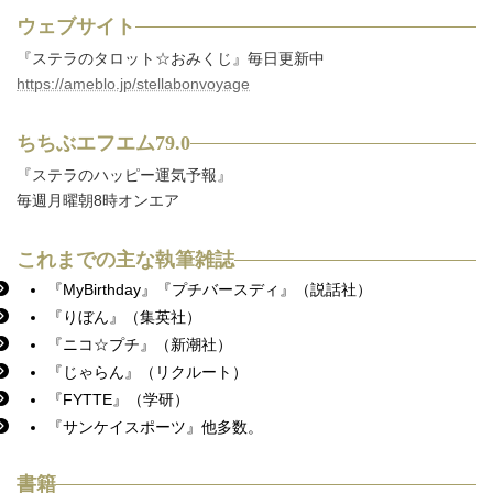
ウェブサイト
『ステラのタロット☆おみくじ』毎日更新中
https://ameblo.jp/stellabonvoyage
ちちぶエフエム79.0
『ステラのハッピー運気予報』
毎週月曜朝8時オンエア
これまでの主な執筆雑誌
『MyBirthday』『プチバースディ』（説話社）
『りぼん』（集英社）
『ニコ☆プチ』（新潮社）
『じゃらん』（リクルート）
『FYTTE』（学研）
『サンケイスポーツ』他多数。
書籍